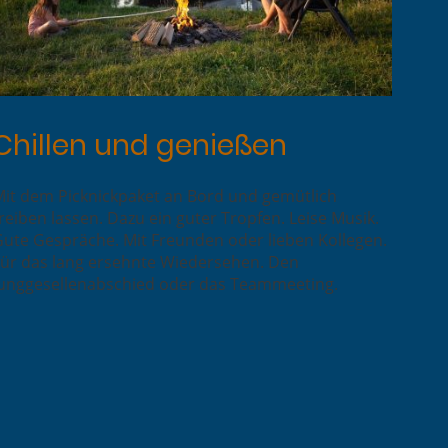
Chillen und genießen
Mit dem Picknickpaket an Bord und gemütlich
reiben lassen. Dazu ein guter Tropfen. Leise Musik.
ute Gespräche. Mit Freunden oder lieben Kollegen.
Für das lang ersehnte Wiedersehen. Den
Junggesellenabschied oder das Teammeeting.