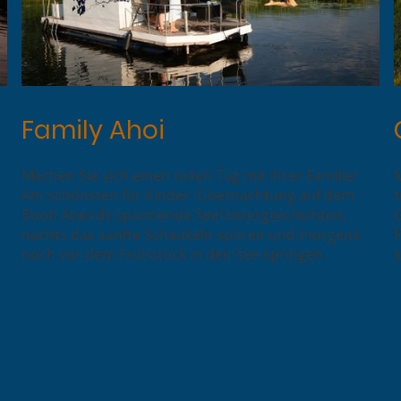
Family Ahoi
Machen Sie sich einen tollen Tag mit Ihrer Familie!
Am schönsten für Kinder: Übernachtung auf dem
t
Boot! Abends spannende Seefahrergeschichten,
G
nachts das sanfte Schaukeln spüren und morgens
noch vor dem Frühstück in den See springen.