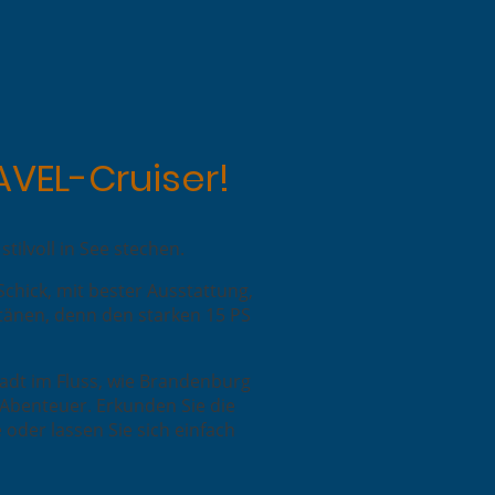
AVEL-Cruiser!
ilvoll in See stechen.
Schick, mit bester Ausstattung,
itänen, denn den starken 15 PS
adt im Fluss, wie Brandenburg
r Abenteuer. Erkunden Sie die
oder lassen Sie sich einfach