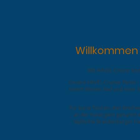
Willkommen u
Mit HAVEL-Cruiser kön
Unsere HAVEL-Cruiser Flotte - 
einem kleinen Bad und einer K
Für kurze Touren, den Wochen
an der Havel gern genannt wi
idyllische Brandenburger Ha