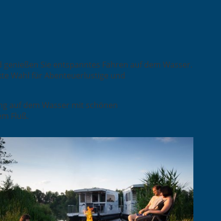
nd genießen Sie entspanntes Fahren auf dem Wasser.
kte Wahl für Abenteuerlustige und
ing auf dem Wasser mit schönen
m Fluß.