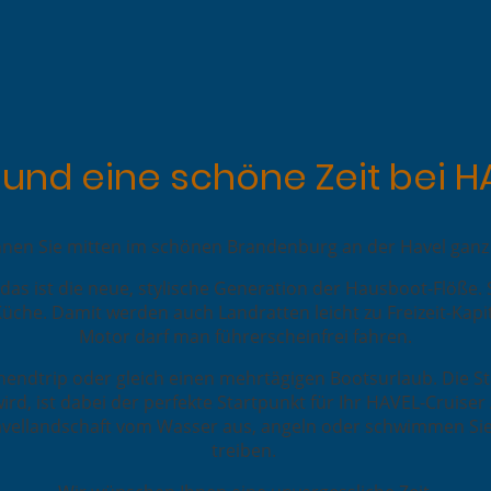
nd eine schöne Zeit bei H
nen Sie mitten im schönen Brandenburg an der Havel ganz st
das ist die neue, stylische Generation der Hausboot-Flöße. 
üche. Damit werden auch Landratten leicht zu Freizeit-Kap
Motor darf man führerscheinfrei fahren.
endtrip oder gleich einen mehrtägigen Bootsurlaub. Die St
rd, ist dabei der perfekte Startpunkt für Ihr HAVEL-Cruise
vellandschaft vom Wasser aus, angeln oder schwimmen Sie 
treiben.