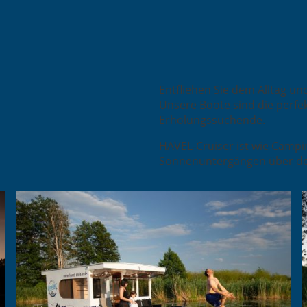
Entfliehen Sie dem Alltag u
Unsere Boote sind die perfe
Erholungssuchende.
HAVEL-Cruiser ist wie Camp
Sonnenuntergängen über de