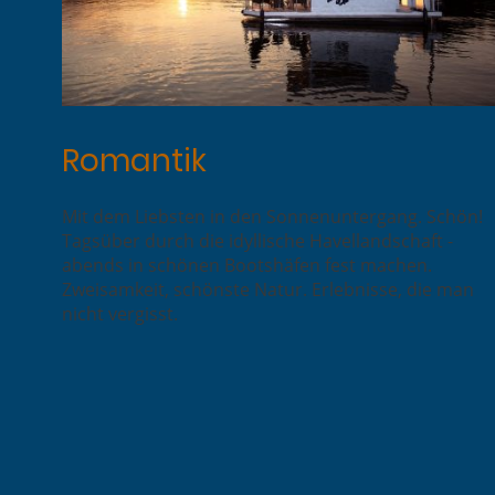
Romantik
Mit dem Liebsten in den Sonnenuntergang. Schön!
Tagsüber durch die idyllische Havellandschaft -
abends in schönen Bootshäfen fest machen.
Zweisamkeit, schönste Natur. Erlebnisse, die man
nicht vergisst.